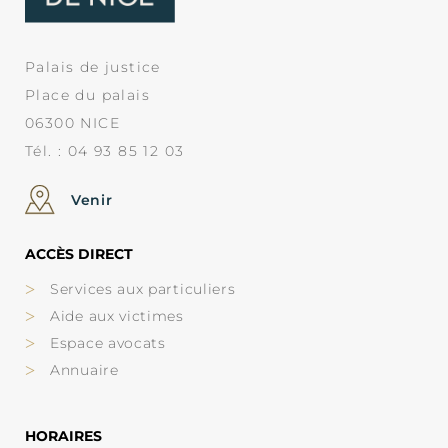
Palais de justice
Place du palais
06300 NICE
Tél. : 04 93 85 12 03
Venir
ACCÈS DIRECT
Services aux particuliers
Aide aux victimes
Espace avocats
Annuaire
HORAIRES