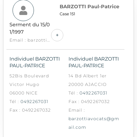
BARZOTTI Paul-Patrice
Case 151
Serment du 15/0
1/1997
+
Email : barzottiavocats@gmail.com
Individuel BARZOTTI
Individuel BARZOTTI
PAUL-PATRICE
PAUL-PATRICE
52Bis Boulevard
14 Bd Albert 1er
Victor Hugo
20000 AJACCIO
06000 NICE
Tél :
0492267031
Tél :
0492267031
Fax : 0492267032
Fax : 0492267032
Email :
barzottiavocats@gm
ail.com