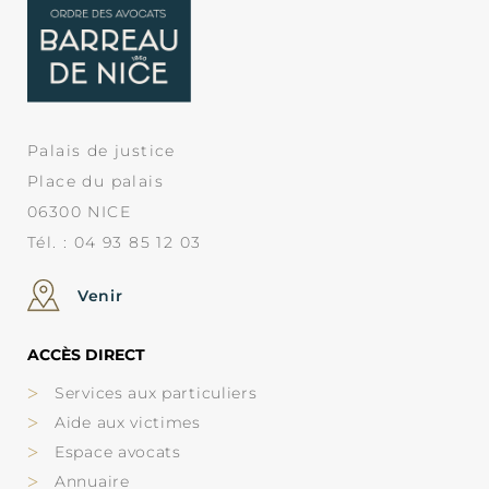
Palais de justice
Place du palais
06300 NICE
Tél. : 04 93 85 12 03
Venir
ACCÈS DIRECT
Services aux particuliers
Aide aux victimes
Espace avocats
Annuaire