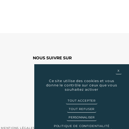
NOUS SUIVRE SUR
X
MASQ
Ce site utilise des cookies et vous
donne le contrôle sur ceux que vous
souhaitez activer
TOUT ACCEPTER
TOUT REFUSER
PERSONNALISER
POLITIQUE DE CONFIDENTIALITÉ
-
MENTIONS LÉGALES
-
PLAN DU SITE
-
GESTION DES COOKIES