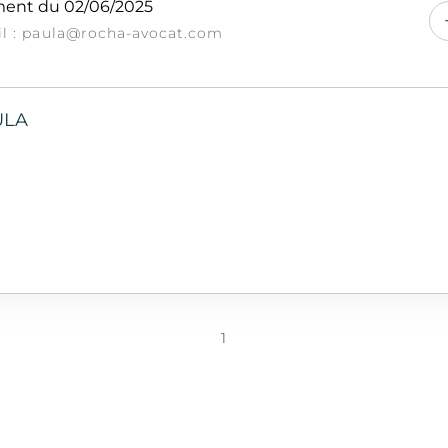
ent du 02/06/2025
l : paula@rocha-avocat.com
ULA
1