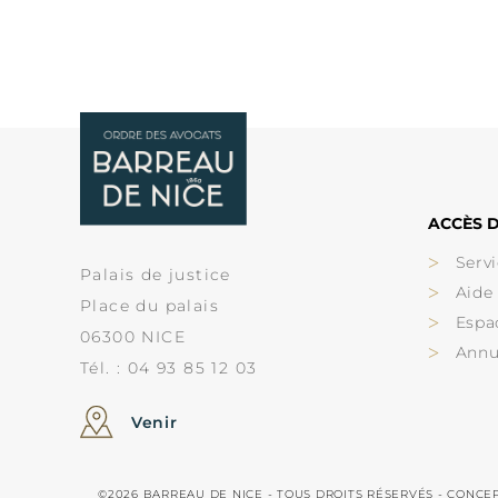
ACCÈS D
Servi
Palais de justice
Aide
Place du palais
Espa
06300 NICE
Annu
Tél. : 04 93 85 12 03
Venir
©2026 BARREAU DE NICE - TOUS DROITS RÉSERVÉS - CONCE